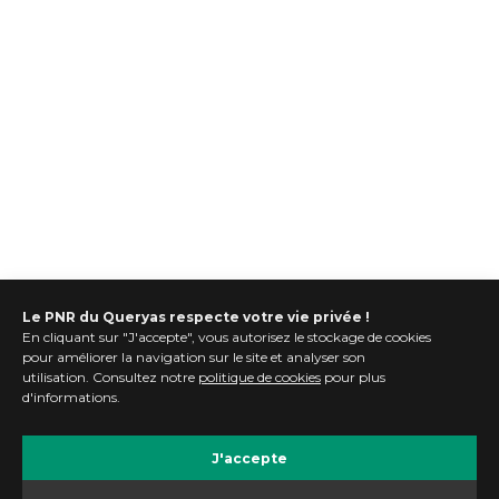
Le PNR du Queryas respecte votre vie privée !
En cliquant sur "J'accepte", vous autorisez le stockage de cookies
pour améliorer la navigation sur le site et analyser son
utilisation. Consultez notre
politique de cookies
pour plus
d'informations.
J'accepte